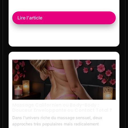
Lire l'article
Massage Californien ou Body-Body :
Douceur Enveloppante ou Contact Total ?
Dans l'univers riche du massage sensuel, deux
approches très populaires mais radicalement