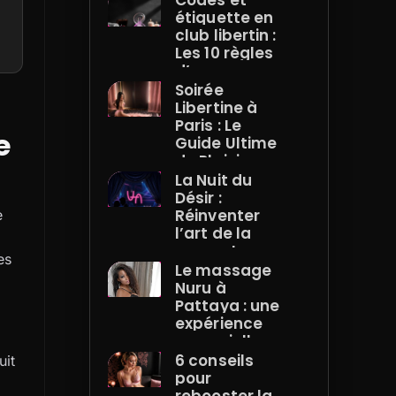
Codes et
étiquette en
club libertin :
Les 10 règles
d’or pour une
immersion
Soirée
réussie
Libertine à
Paris : Le
e
Guide Ultime
du Plaisir
Discret
La Nuit du
Désir :
Réinventer
e
l’art de la
rencontre
es
libertine à
Le massage
Paris
Nuru à
Pattaya : une
.
expérience
sensorielle
unique en
6 conseils
uit
Thaïlande
pour