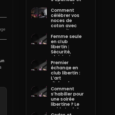
explorer de
nouvelles
Comment
expériences à
célébrer vos
deux ?
noces de
coton avec
age
une nuit
torride qui
Femme seule
marquera
en club
votre couple à
libertin :
jamais ?
Sécurité,
plaisir et
’un
conseils
Premier
d’experte
s
échange en
club libertin :
L’art
d’aborder
avec succès
Comment
s’habiller pour
une soirée
libertine ? Le
guide Look &
Dress Code