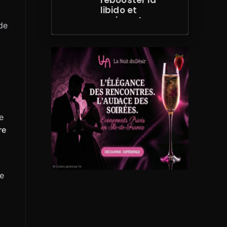
rebooster la
libido et
repimenter sa
 de
vie de couple
en 2026
e
re
ue