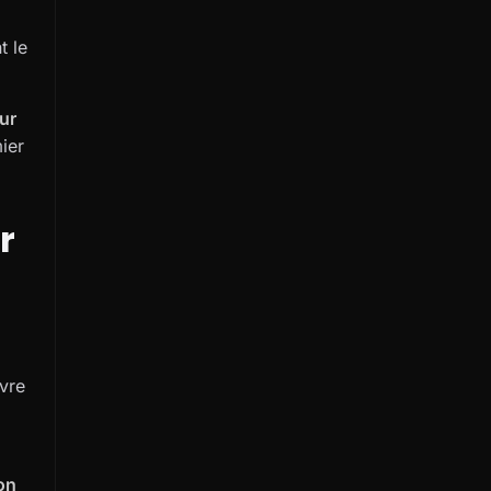
t le
ur
ier
r
vre
ion