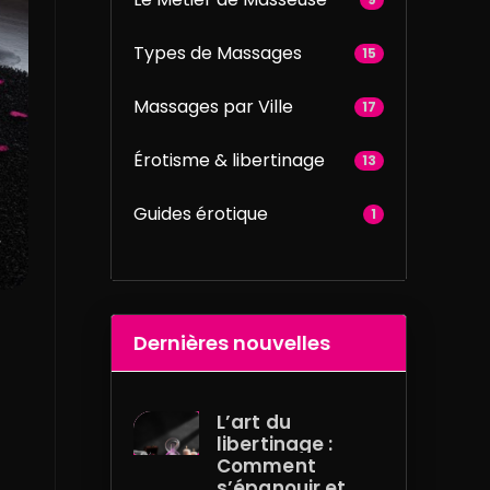
Types de Massages
15
Massages par Ville
17
Érotisme & libertinage
13
Guides érotique
1
Dernières nouvelles
L’art du
libertinage :
Comment
s’épanouir et