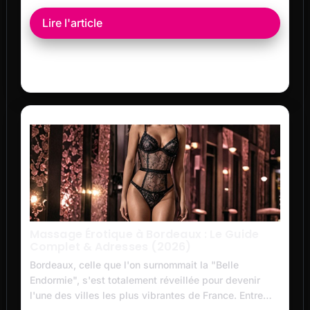
Lire l'article
Massage Érotique à Bordeaux : Le Guide
Complet & Adresses (2026)
Bordeaux, celle que l'on surnommait la "Belle
Endormie", s'est totalement réveillée pour devenir
l'une des villes les plus vibrantes de France. Entre…