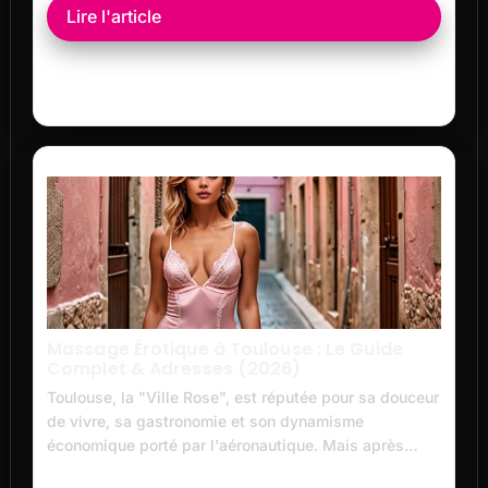
Lire l'article
Massage Érotique à Toulouse : Le Guide
Complet & Adresses (2026)
Toulouse, la "Ville Rose", est réputée pour sa douceur
de vivre, sa gastronomie et son dynamisme
économique porté par l'aéronautique. Mais après…