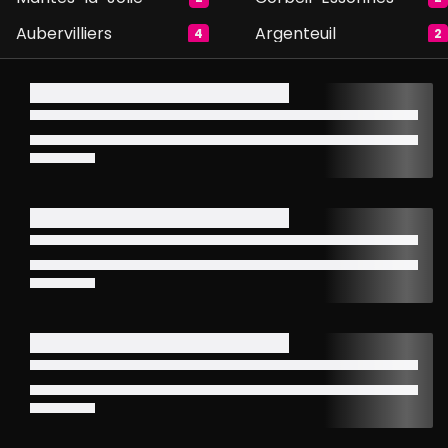
Aubervilliers
Argenteuil
4
2
Asnières-sur-Seine
Champigny-sur-
6
2
Marne
Évry
Paris
1
29
Poissy
Aulnay-sous-Bois
4
5
Boulogne Billancourt
La Ferté-sous-
10
1
Jouarre
Créteil
Massy
2
2
Saint-Germain-en-
Enghien-les-Bains
6
4
Laye
Blanc-Mesnil
Colombes
6
3
Sainte-Geneviève-
Drancy
5
1
des-Bois