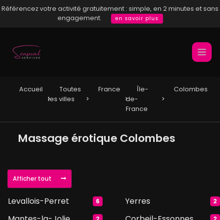
Référencez votre activité gratuitement : simple, en 2 minutes et sans
engagement.
en savoir plus
Accueil
Toutes
France
Île-
Colombes
les villes
de-
France
Massage érotique Colombes
Afficher tout
Levallois-Perret
Yerres
6
2
Mantes-la-Jolie
Corbeil-Essonnes
2
2