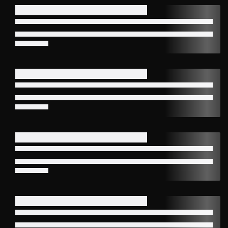
Melun
Courbevoie
1
7
Dugny
Savigny-sur-Orge
1
2
Nanterre
Versailles
7
8
Garges-lès-Gonesse
Sarcelles
3
4
Pantin
Neuilly-sur-Seine
4
5
Soisy-sous-
Montreuil
1
2
Montmorency
Rueil-Malmaison
Noisy-le-Grand
9
3
Saint-Denis (93)
4