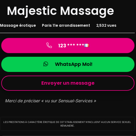
Majestic Massage
Massage érotique
Paris 11e arrondissement
2,532 vues
123 *** ***
WhatsApp Moi!
Envoyer un message
Merci de préciser « vu sur Sensual-Services »
LES PRESTATIONS À CARACTÈRE ÉROTIQUE DE CET ETABLISSEMENT N’INCLUENT AUCUN SERVICE SEXUEL
RÉMUNÉRÉ.