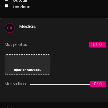
Outcall
Les deux
Médias
04
Mes photos
0
/
10
ajouter nouveau
Mes vidéos
0
/
0