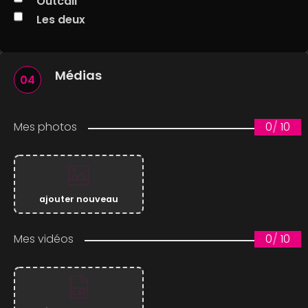
Outcall
Les deux
Médias
04
Mes photos
0
/
10
ajouter nouveau
Mes vidéos
0
/
10