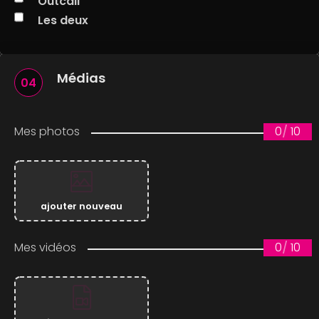
Outcall
Les deux
Médias
04
Mes photos
0
/
10
ajouter nouveau
Mes vidéos
0
/
10